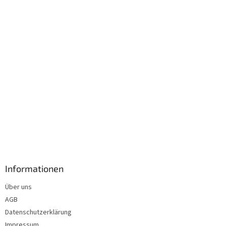
i
l
e
Informationen
Über uns
AGB
Datenschutzerklärung
Impressum