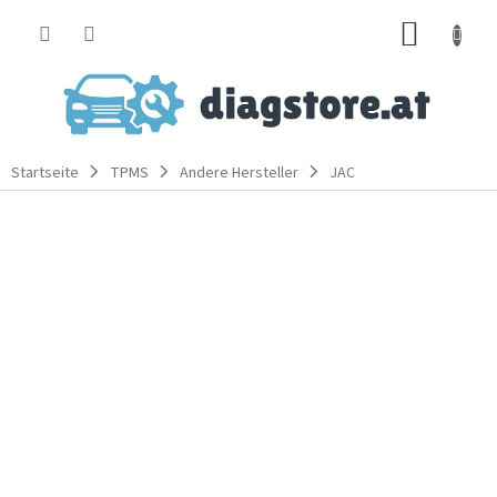
Zum
WARE
Inhalt
springen
Startseite
TPMS
Andere Hersteller
JAC