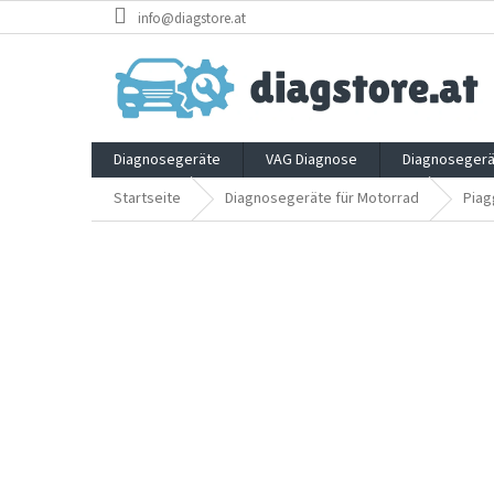
Zum
info@diagstore.at
Inhalt
springen
Diagnosegeräte
VAG Diagnose
Diagnosegerä
Startseite
Diagnosegeräte für Motorrad
Piag