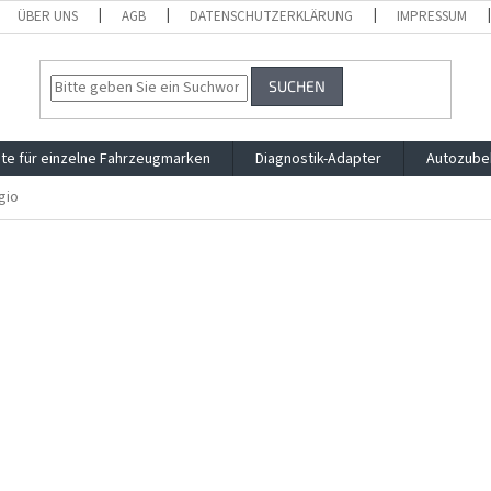
ÜBER UNS
AGB
DATENSCHUTZERKLÄRUNG
IMPRESSUM
SUCHEN
te für einzelne Fahrzeugmarken
Diagnostik-Adapter
Autozube
gio