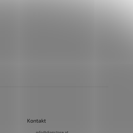
Kontakt
info
@
diagstore.at