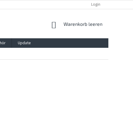
REKLAMATION UND WIDERRUFSRECHT
BLOG
Login
KONTAKT
WARENKORB
Warenkorb leeren
hör
Update