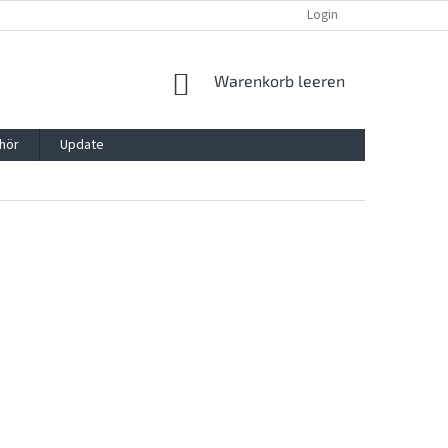
REKLAMATION UND WIDERRUFSRECHT
BLOG
Login
KONTAKT
WARENKORB
Warenkorb leeren
hör
Update