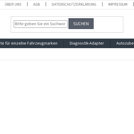
ÜBER UNS
AGB
DATENSCHUTZERKLÄRUNG
IMPRESSUM
SUCHEN
te für einzelne Fahrzeugmarken
Diagnostik-Adapter
Autozube