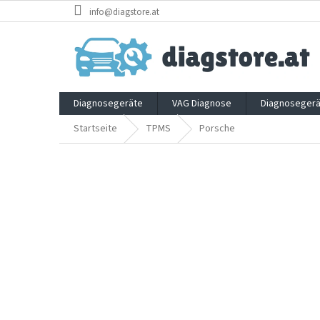
Zum
info@diagstore.at
Inhalt
springen
Diagnosegeräte
VAG Diagnose
Diagnosegerä
Startseite
TPMS
Porsche