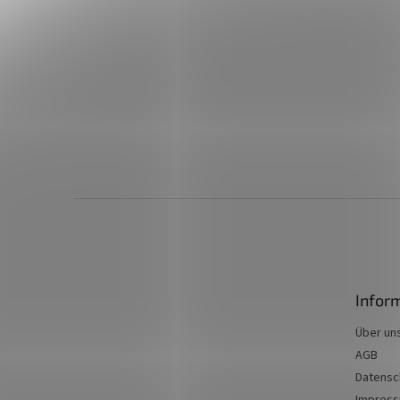
F
u
ß
z
e
Infor
i
l
Über un
e
AGB
Datensc