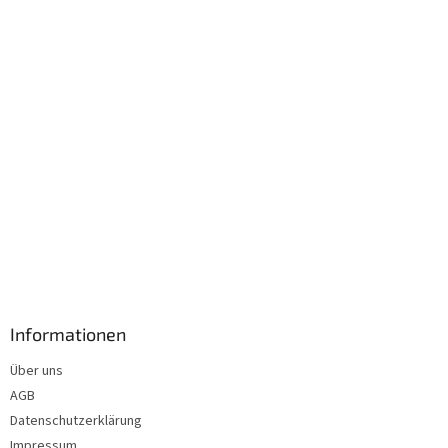
i
l
e
Informationen
Über uns
AGB
Datenschutzerklärung
Impressum