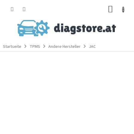
Zum
WARE
Inhalt
springen
Startseite
TPMS
Andere Hersteller
JAC