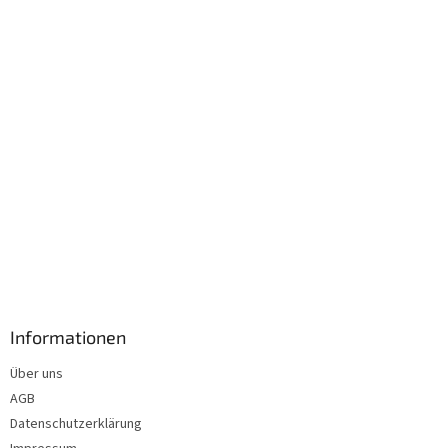
i
l
e
Informationen
Über uns
AGB
Datenschutzerklärung