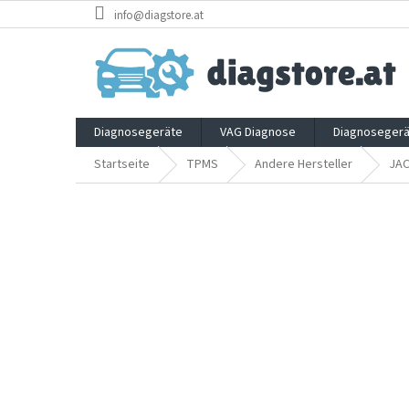
Zum
info@diagstore.at
Inhalt
springen
Diagnosegeräte
VAG Diagnose
Diagnosegerä
Startseite
TPMS
Andere Hersteller
JA