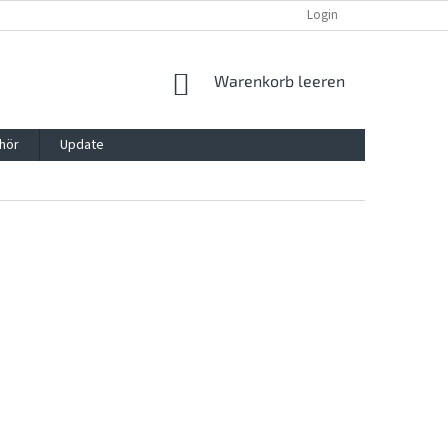
REKLAMATION UND WIDERRUFSRECHT
BLOG
Login
KONTAKT
WARENKORB
Warenkorb leeren
hör
Update