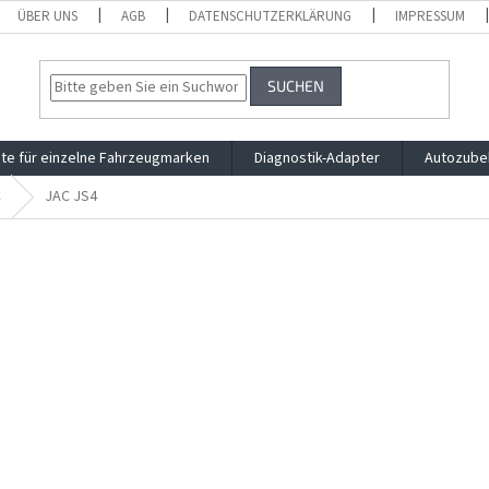
ÜBER UNS
AGB
DATENSCHUTZERKLÄRUNG
IMPRESSUM
SUCHEN
te für einzelne Fahrzeugmarken
Diagnostik-Adapter
Autozube
C
JAC JS4