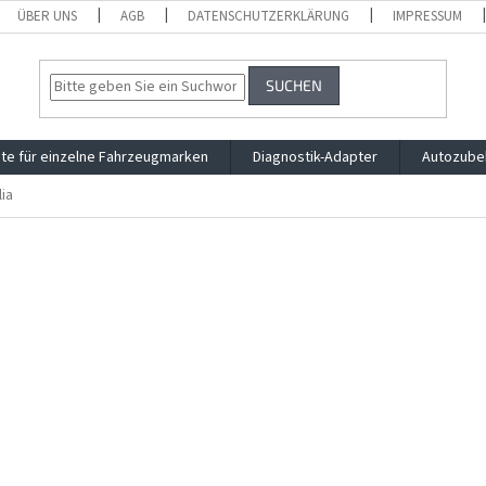
ÜBER UNS
AGB
DATENSCHUTZERKLÄRUNG
IMPRESSUM
SUCHEN
te für einzelne Fahrzeugmarken
Diagnostik-Adapter
Autozube
lia