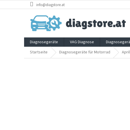
Zum
info@diagstore.at
Inhalt
springen
Diagnosegeräte
VAG Diagnose
Diagnosegerä
Startseite
Diagnosegeräte für Motorrad
April