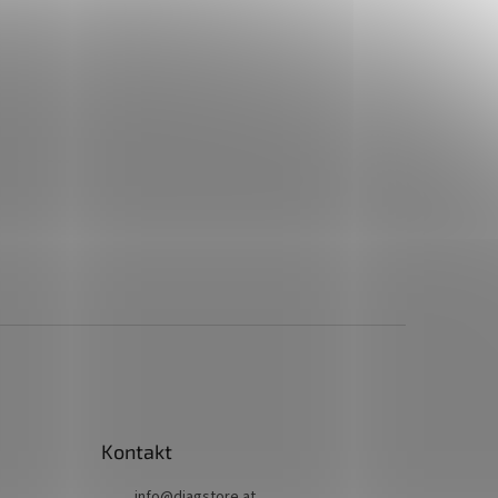
Kontakt
info
@
diagstore.at