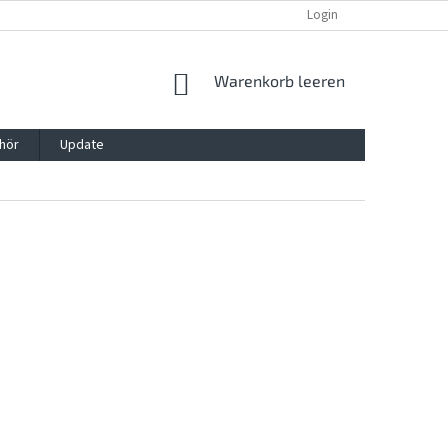
REKLAMATION UND WIDERRUFSRECHT
BLOG
Login
KONTAKT
WARENKORB
Warenkorb leeren
hör
Update