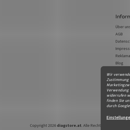
z
e
Infor
i
l
Über un
e
AGB
Datensc
Impres
Reklama
Blog
Kontakt
Wir verwende
Zustimmung a
Marketingzwe
Verwendung v
widerrufen w
finden Sie un
durch Googl
Einstellung
Copyright 2026
diagstore.at
. Alle Rechte vorbehalten.
C