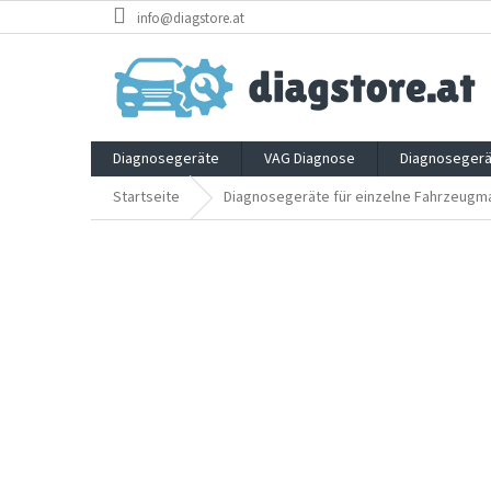
Zum
info@diagstore.at
Inhalt
springen
Diagnosegeräte
VAG Diagnose
Diagnosegerä
Startseite
Diagnosegeräte für einzelne Fahrzeugm