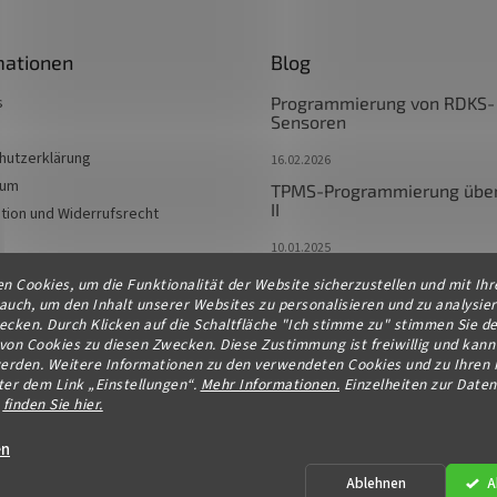
mationen
Blog
s
Programmierung von RDKS-
Sensoren
hutzerklärung
16.02.2026
sum
TPMS-Programmierung übe
II
tion und Widerrufsrecht
10.01.2025
TPMS-Programmierung als 
n Cookies, um die Funktionalität der Website sicherzustellen und mit Ihr
des Originals
uch, um den Inhalt unserer Websites zu personalisieren und zu analysie
cken. Durch Klicken auf die Schaltfläche "Ich stimme zu" stimmen Sie de
10.01.2025
on Cookies zu diesen Zwecken. Diese Zustimmung ist freiwillig und kann 
erden. Weitere Informationen zu den verwendeten Cookies und zu Ihren 
Manuelle TPMS-Programmi
ter dem Link „Einstellungen“.
Mehr Informationen.
Einzelheiten zur Date
e
finden Sie hier.
10.01.2025
en
ookie-Einstellungen ändern
Ablehnen
A