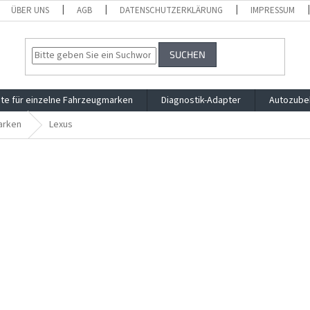
ÜBER UNS
AGB
DATENSCHUTZERKLÄRUNG
IMPRESSUM
SUCHEN
te für einzelne Fahrzeugmarken
Diagnostik-Adapter
Autozube
arken
Lexus