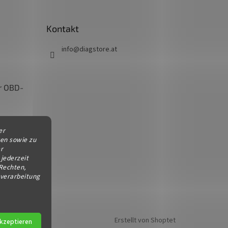
Kontakt
info
@
diagstore.at
r OBD-
Kopie
er
ren sowie zu
r
jederzeit
Rechten,
erung
nverarbeitung
Erstellt von Shoptet
kzeptieren