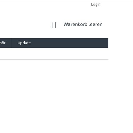
REKLAMATION UND WIDERRUFSRECHT
BLOG
Login
KONTAKT
WARENKORB
Warenkorb leeren
hör
Update