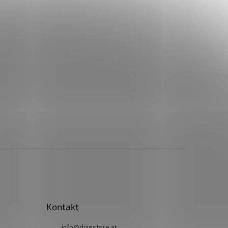
Kontakt
info
@
diagstore.at