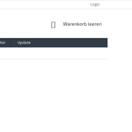
REKLAMATION UND WIDERRUFSRECHT
BLOG
Login
KONTAKT
WARENKORB
Warenkorb leeren
hör
Update