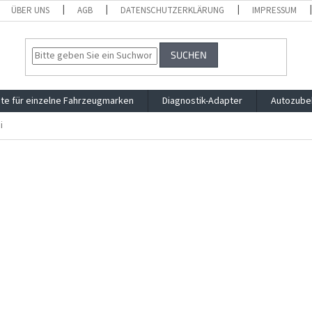
ÜBER UNS
AGB
DATENSCHUTZERKLÄRUNG
IMPRESSUM
SUCHEN
te für einzelne Fahrzeugmarken
Diagnostik-Adapter
Autozube
i