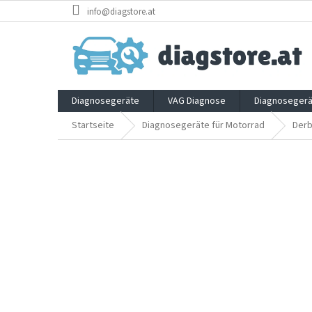
Zum
info@diagstore.at
Inhalt
springen
Diagnosegeräte
VAG Diagnose
Diagnosegerä
Startseite
Diagnosegeräte für Motorrad
Derb