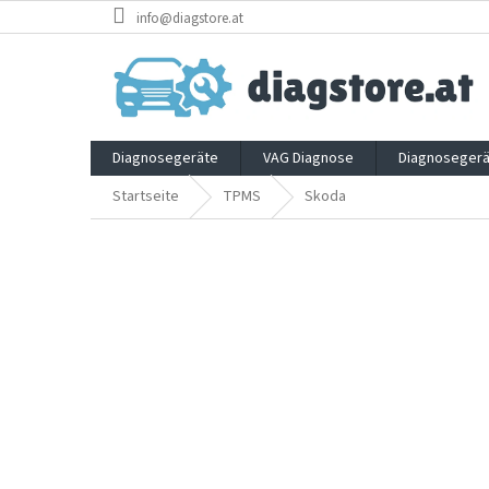
Zum
info@diagstore.at
Inhalt
springen
Diagnosegeräte
VAG Diagnose
Diagnosegerä
Startseite
TPMS
Skoda