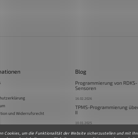
mationen
Blog
s
Programmierung von RDKS-
Sensoren
hutzerklärung
16.02.2026
sum
TPMS-Programmierung übe
II
tion und Widerrufsrecht
10.01.2025
TPMS-Programmierung als 
n Cookies, um die Funktionalität der Website sicherzustellen und mit Ihr
des Originals