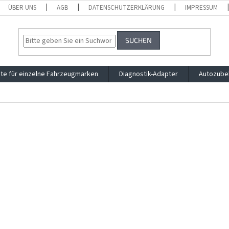
ÜBER UNS
AGB
DATENSCHUTZERKLÄRUNG
IMPRESSUM
SUCHEN
te für einzelne Fahrzeugmarken
Diagnostik-Adapter
Autozube