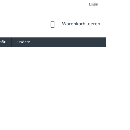
REKLAMATION UND WIDERRUFSRECHT
BLOG
Login
KONTAKT
WARENKORB
Warenkorb leeren
hör
Update