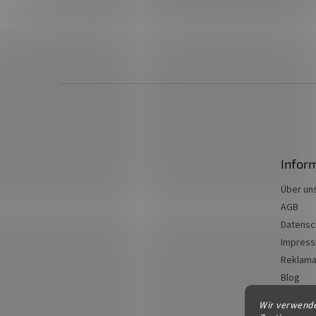
F
u
ß
z
e
Infor
i
l
Über un
e
AGB
Datensc
Impres
Reklama
Blog
Kontakt
Wir verwende