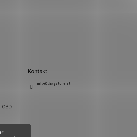
Kontakt
info
@
diagstore.at
r OBD-
Kopie
er