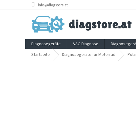
Zum
info@diagstore.at
Inhalt
springen
Diagnosegeräte
VAG Diagnose
Diagnosegerä
Startseite
Diagnosegeräte für Motorrad
Pola