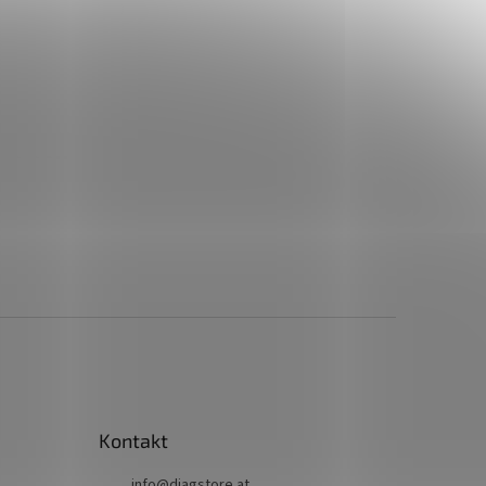
Kontakt
info
@
diagstore.at