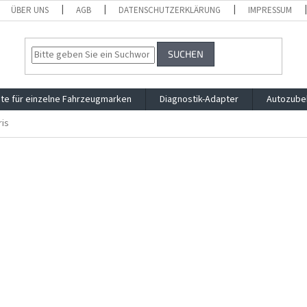
ÜBER UNS
AGB
DATENSCHUTZERKLÄRUNG
IMPRESSUM
SUCHEN
te für einzelne Fahrzeugmarken
Diagnostik-Adapter
Autozube
ris