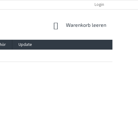
REKLAMATION UND WIDERRUFSRECHT
BLOG
Login
KONTAKT
WARENKORB
Warenkorb leeren
hör
Update