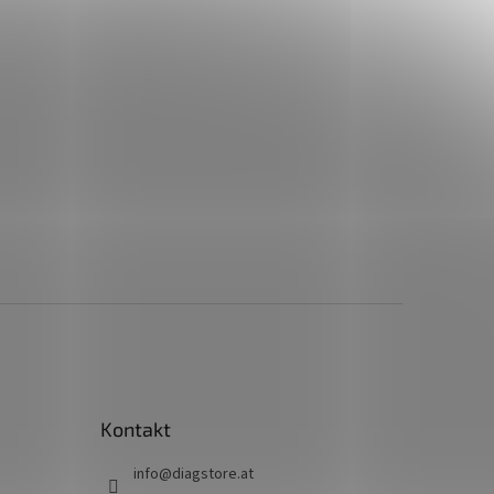
Kontakt
info
@
diagstore.at