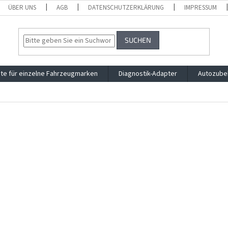
ÜBER UNS
AGB
DATENSCHUTZERKLÄRUNG
IMPRESSUM
SUCHEN
te für einzelne Fahrzeugmarken
Diagnostik-Adapter
Autozube