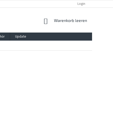
REKLAMATION UND WIDERRUFSRECHT
BLOG
Login
KONTAKT
WARENKORB
Warenkorb leeren
hör
Update