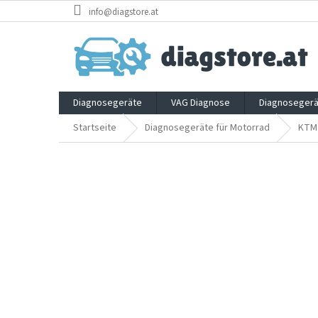
Zum
info@diagstore.at
Inhalt
springen
Diagnosegeräte
VAG Diagnose
Diagnosegerä
Startseite
Diagnosegeräte für Motorrad
KTM