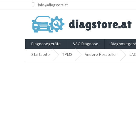
Zum
info@diagstore.at
Inhalt
springen
Diagnosegeräte
VAG Diagnose
Diagnosegerä
Startseite
TPMS
Andere Hersteller
JA