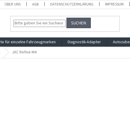
ÜBER UNS
AGB
DATENSCHUTZERKLÄRUNG
IMPRESSUM
SUCHEN
te für einzelne Fahrzeugmarken
Diagnostik-Adapter
Autozube
C
JAC Refine M4