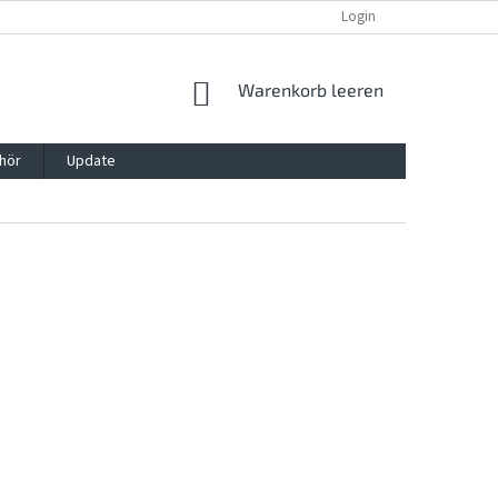
REKLAMATION UND WIDERRUFSRECHT
BLOG
Login
KONTAKT
WARENKORB
Warenkorb leeren
hör
Update