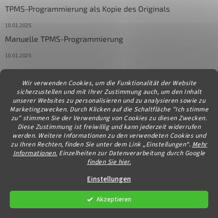
TPMS-Programmierung als Kopie des Originals
10.01.2025
Manuelle TPMS-Programmierung
10.01.2025
Wir verwenden Cookies, um die Funktionalität der Website
Kontakt
sicherzustellen und mit Ihrer Zustimmung auch, um den Inhalt
unserer Websites zu personalisieren und zu analysieren sowie zu
info
@
diagstore.at
Marketingzwecken. Durch Klicken auf die Schaltfläche "Ich stimme
zu" stimmen Sie der Verwendung von Cookies zu diesen Zwecken.
Diese Zustimmung ist freiwillig und kann jederzeit widerrufen
werden. Weitere Informationen zu den verwendeten Cookies und
zu Ihren Rechten, finden Sie unter dem Link „Einstellungen“.
Mehr
Informationen.
Einzelheiten zur Datenverarbeitung durch Google
finden Sie hier.
Erstellt von Shoptet
Einstellungen
Akzeptieren
Copyright 2026
diagstore.at
. Alle Rechte vorbehalten.
Cookie-
Einstellungen ändern