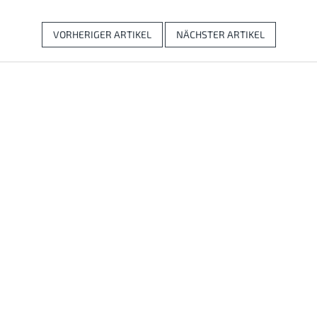
VORHERIGER ARTIKEL
NÄCHSTER ARTIKEL
F
u
ß
z
e
i
l
e