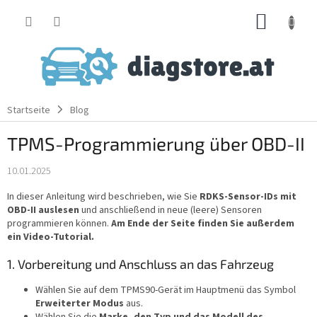
Zum
WARE
Inhalt
springen
Startseite
Blog
TPMS-Programmierung über OBD-II
10.01.2025
In dieser Anleitung wird beschrieben, wie Sie
RDKS-Sensor-IDs mit
OBD-II auslesen
und anschließend in neue (leere) Sensoren
programmieren können.
Am Ende der Seite finden Sie außerdem
ein Video-Tutorial.
1. Vorbereitung und Anschluss an das Fahrzeug
Wählen Sie auf dem TPMS90-Gerät im Hauptmenü das Symbol
Erweiterter Modus
aus.
Wählen Sie die
Marke, den Typ und das Modell des