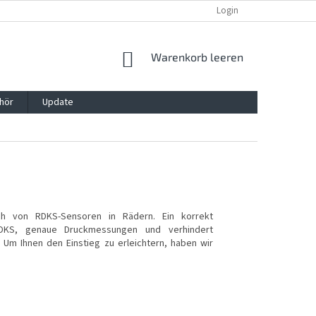
REKLAMATION UND WIDERRUFSRECHT
BLOG
Login
KONTAKT
WARENKORB
Warenkorb leeren
hör
Update
ch von RDKS-Sensoren in Rädern. Ein korrekt
RDKS, genaue Druckmessungen und verhindert
Um Ihnen den Einstieg zu erleichtern, haben wir