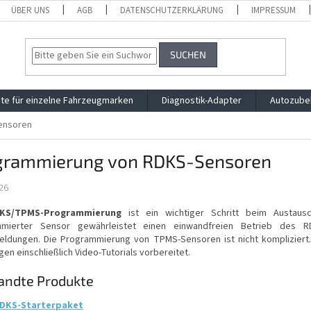
ÜBER UNS
AGB
DATENSCHUTZERKLÄRUNG
IMPRESSUM
SUCHEN
te für einzelne Fahrzeugmarken
Diagnostik-Adapter
Autozube
ensoren
grammierung von RDKS-Sensoren
26
KS/TPMS-Programmierung
ist ein wichtiger Schritt beim Austaus
mmierter Sensor gewährleistet einen einwandfreien Betrieb des 
eldungen. Die Programmierung von TPMS-Sensoren ist nicht kompliziert. 
gen einschließlich Video-Tutorials vorbereitet.
andte Produkte
DKS-Starterpaket