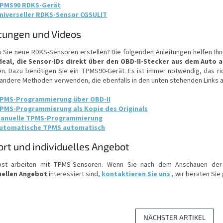
PMS90 RDKS-Gerät
niverseller RDKS-Sensor CGSULIT
tungen und Videos
 Sie neue RDKS-Sensoren erstellen? Die folgenden Anleitungen helfen Ihn
ideal, die Sensor-IDs direkt über den OBD-II-Stecker aus dem Auto 
en. Dazu benötigen Sie ein TPMS90-Gerät. Es ist immer notwendig, das ri
 andere Methoden verwenden, die ebenfalls in den unten stehenden Links a
PMS-Programmierung über OBD-II
PMS-Programmierung als Kopie des Originals
anuelle TPMS-Programmierung
utomatische TPMS automatisch
rt und individuelles Angebot
bst arbeiten mit TPMS-Sensoren. Wenn Sie nach dem Anschauen der 
uellen Angebot
interessiert sind,
kontaktieren Sie uns
, wir beraten Sie
NÄCHSTER ARTIKEL