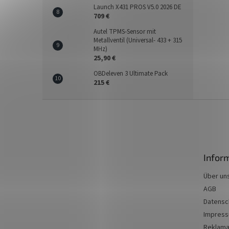
Launch X431 PROS V5.0 2026 DE
709 €
Autel TPMS-Sensor mit
Metallventil (Universal- 433 + 315
MHz)
25,90 €
OBDeleven 3 Ultimate Pack
215 €
F
u
ß
z
e
Infor
i
l
Über un
e
AGB
Datensc
Impres
Reklama