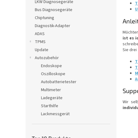
e
LKW Diagnosegeräte
T
U
Bus Diagnosegeräte
Chiptuning
Anlei
Diagnostik-Adapter
Möchten
ADAS
ist es 
TPMS
schreib
Sie drei
Update
Autozubehör
T
Endoskope
T
M
Oszilloskope
A
Autobatterietester
Multimeter
Suppo
Ladegeräte
Wir sel
Starthilfe
individ
Lackmessgerät