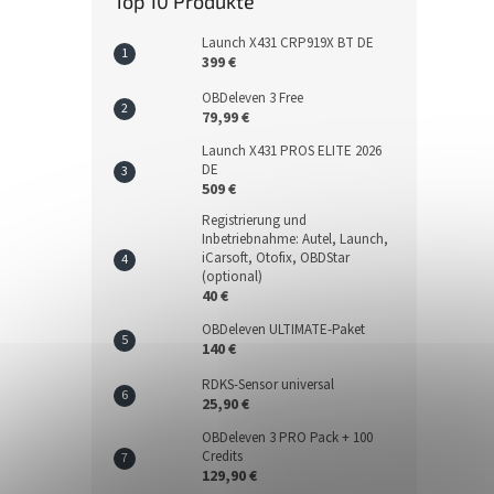
Top 10 Produkte
Launch X431 CRP919X BT DE
399 €
OBDeleven 3 Free
79,99 €
Launch X431 PROS ELITE 2026
DE
509 €
Registrierung und
Inbetriebnahme: Autel, Launch,
iCarsoft, Otofix, OBDStar
(optional)
40 €
OBDeleven ULTIMATE-Paket
140 €
RDKS-Sensor universal
25,90 €
OBDeleven 3 PRO Pack + 100
Credits
129,90 €