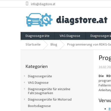
Zum
info@diagstore.at
Inhalt
springen
Diagnosegeräte
VAG Diagnose
Diagnosegerä
Startseite
Blog
Programmierung von RDKS-S
S
Pro
e
Kategorien
i
Kategorien
überspringen
16.02.20
t
e
Die RD
Diagnosegeräte
n
progra
VAG Diagnose
l
Fehlerm
Diagnosegeräte für einzelne
e
Anleitun
Fahrzeugmarken
i
Verw
Diagnosegeräte für Motorrad
s
Bootsdiagnose
t
R