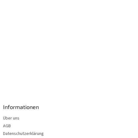
i
l
e
Informationen
Über uns
AGB
Datenschutzerklärung