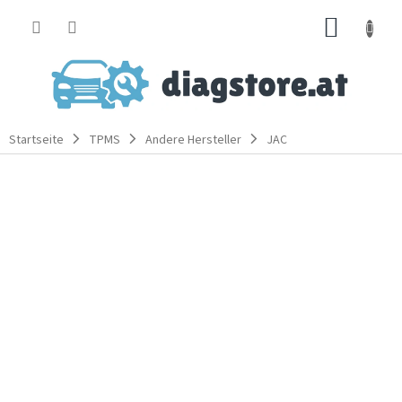
Zum
WARE
Inhalt
springen
Startseite
TPMS
Andere Hersteller
JAC