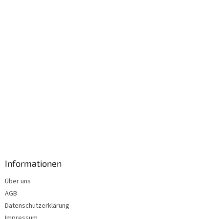
i
l
e
Informationen
Über uns
AGB
Datenschutzerklärung
Impressum