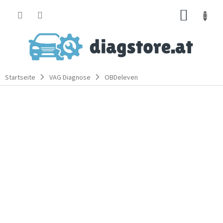
Zum
WARE
Inhalt
springen
Startseite
VAG Diagnose
OBDeleven