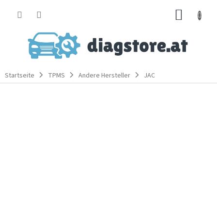
Zum
WARE
Inhalt
springen
Startseite
TPMS
Andere Hersteller
JAC