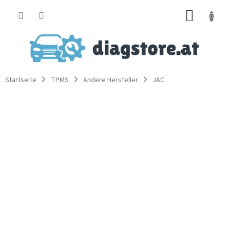
Zum
WARE
Inhalt
springen
Startseite
TPMS
Andere Hersteller
JAC