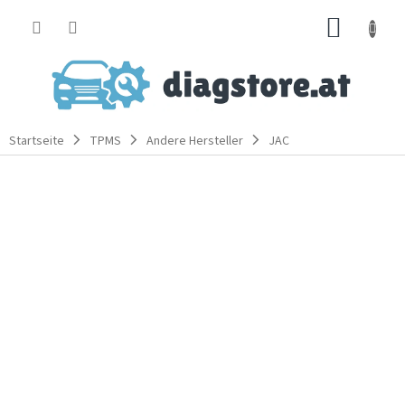
Zum
WARE
Inhalt
springen
Startseite
TPMS
Andere Hersteller
JAC