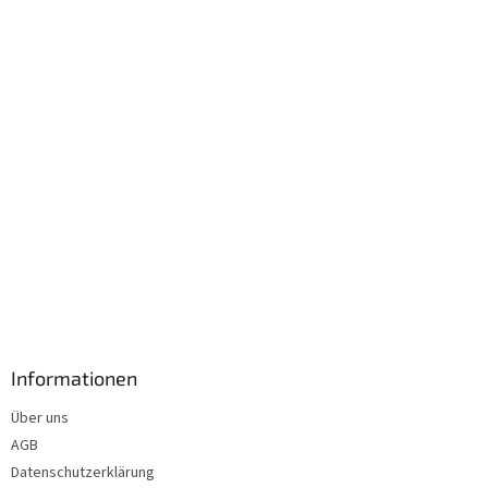
i
l
e
Informationen
Über uns
AGB
Datenschutzerklärung