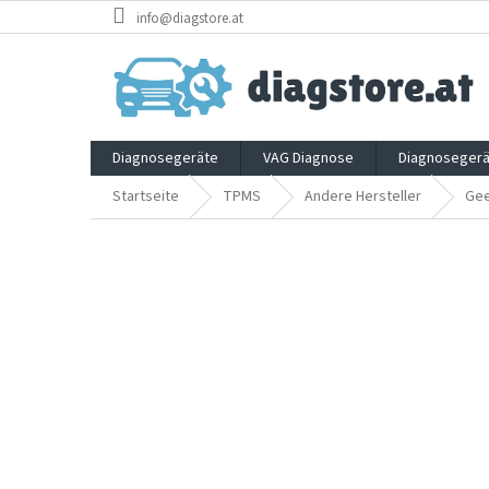
Zum
info@diagstore.at
Inhalt
springen
Diagnosegeräte
VAG Diagnose
Diagnosegerä
Startseite
TPMS
Andere Hersteller
Gee