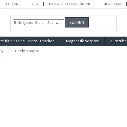
ÜBER UNS
AGB
DATENSCHUTZERKLÄRUNG
IMPRESSUM
SUCHEN
te für einzelne Fahrzeugmarken
Diagnostik-Adapter
Autozube
ly
Geely Monjaro