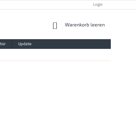
REKLAMATION UND WIDERRUFSRECHT
BLOG
Login
KONTAKT
WARENKORB
Warenkorb leeren
hör
Update