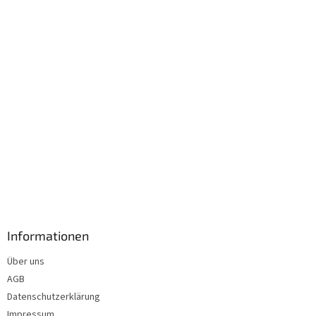
i
l
e
Informationen
Über uns
AGB
Datenschutzerklärung
Impressum