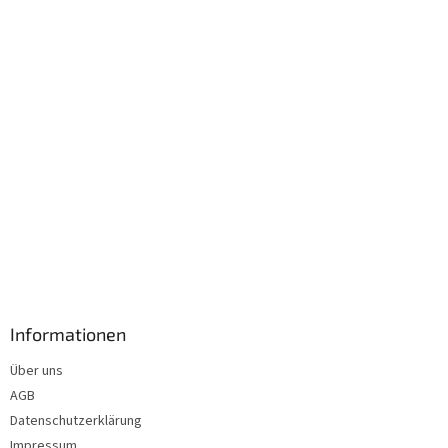
i
l
e
Informationen
Über uns
AGB
Datenschutzerklärung
Impressum