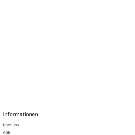
z
e
i
l
e
Informationen
Über uns
AGB