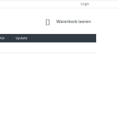
REKLAMATION UND WIDERRUFSRECHT
BLOG
Login
KONTAKT
WARENKORB
Warenkorb leeren
hör
Update