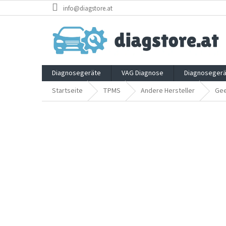
Zum
info@diagstore.at
Inhalt
springen
Diagnosegeräte
VAG Diagnose
Diagnosegerä
Startseite
TPMS
Andere Hersteller
Gee