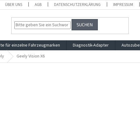
ÜBER UNS
AGB
DATENSCHUTZERKLÄRUNG
IMPRESSUM
SUCHEN
te für einzelne Fahrzeugmarken
Diagnostik-Adapter
Autozube
ly
Geely Vision X6