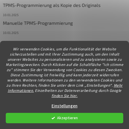
TPMS-Programmierung als Kopie des Originals
10.01.2025
Manuelle TPMS-Programmierung
10.01.2025
Wir verwenden Cookies, um die Funktionalität der Website
Kontakt
sicherzustellen und mit Ihrer Zustimmung auch, um den Inhalt
unserer Websites zu personalisieren und zu analysieren sowie zu
info
@
diagstore.at
Marketingzwecken. Durch Klicken auf die Schaltfläche "Ich stimme
zu" stimmen Sie der Verwendung von Cookies zu diesen Zwecken.
Diese Zustimmung ist freiwillig und kann jederzeit widerrufen
werden. Weitere Informationen zu den verwendeten Cookies und
zu Ihren Rechten, finden Sie unter dem Link „Einstellungen“.
Mehr
Informationen.
Einzelheiten zur Datenverarbeitung durch Google
finden Sie hier.
Erstellt von Shoptet
Einstellungen
Akzeptieren
Copyright 2026
diagstore.at
. Alle Rechte vorbehalten.
Cookie-
Einstellungen ändern