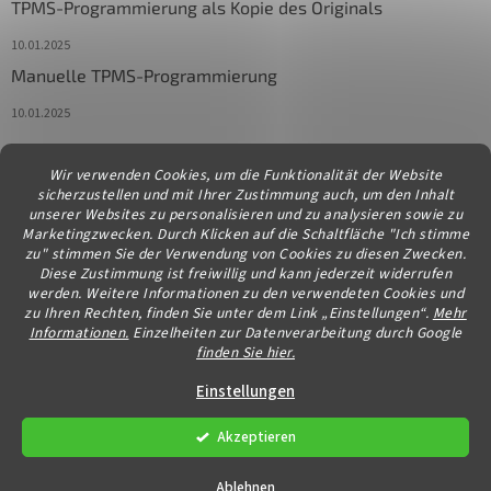
TPMS-Programmierung als Kopie des Originals
10.01.2025
Manuelle TPMS-Programmierung
10.01.2025
Wir verwenden Cookies, um die Funktionalität der Website
Kontakt
sicherzustellen und mit Ihrer Zustimmung auch, um den Inhalt
unserer Websites zu personalisieren und zu analysieren sowie zu
info
@
diagstore.at
Marketingzwecken. Durch Klicken auf die Schaltfläche "Ich stimme
zu" stimmen Sie der Verwendung von Cookies zu diesen Zwecken.
Diese Zustimmung ist freiwillig und kann jederzeit widerrufen
werden. Weitere Informationen zu den verwendeten Cookies und
zu Ihren Rechten, finden Sie unter dem Link „Einstellungen“.
Mehr
Informationen.
Einzelheiten zur Datenverarbeitung durch Google
finden Sie hier.
Erstellt von Shoptet
Einstellungen
Akzeptieren
Copyright 2026
diagstore.at
. Alle Rechte vorbehalten.
Cookie-
Einstellungen ändern
Ablehnen