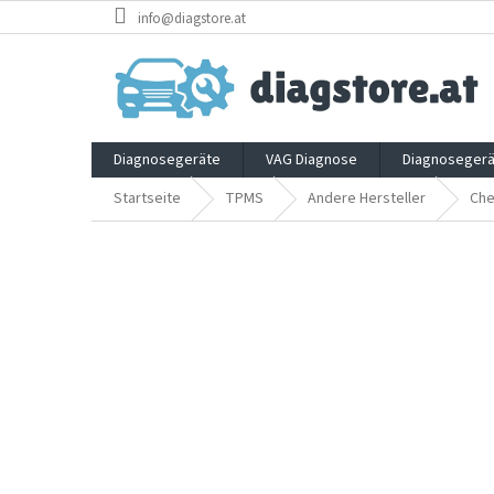
Zum
info@diagstore.at
Inhalt
springen
Diagnosegeräte
VAG Diagnose
Diagnosegerä
Startseite
TPMS
Andere Hersteller
Che