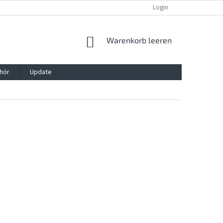
REKLAMATION UND WIDERRUFSRECHT
BLOG
Login
KONTAKT
WARENKORB
Warenkorb leeren
hör
Update