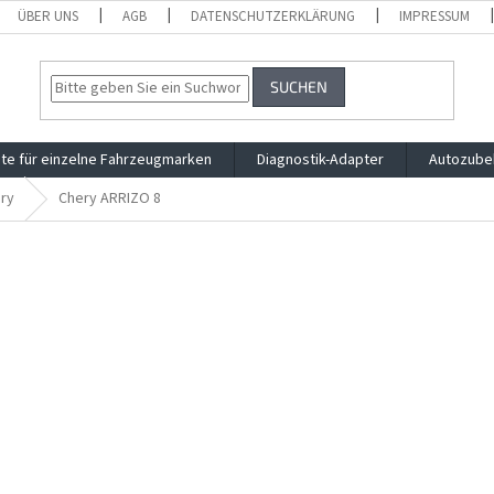
ÜBER UNS
AGB
DATENSCHUTZERKLÄRUNG
IMPRESSUM
SUCHEN
te für einzelne Fahrzeugmarken
Diagnostik-Adapter
Autozube
ry
Chery ARRIZO 8