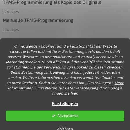
TPMS-Programmierung als Kopie des Originals
10.01.2025
Manuelle TPMS-Programmierung
10.01.2025
Wir verwenden Cookies, um die Funktionalität der Website
Kontakt
sicherzustellen und mit Ihrer Zustimmung auch, um den Inhalt
unserer Websites zu personalisieren und zu analysieren sowie zu
info
@
diagstore.at
Marketingzwecken. Durch Klicken auf die Schaltfläche "Ich stimme
zu" stimmen Sie der Verwendung von Cookies zu diesen Zwecken.
Diese Zustimmung ist freiwillig und kann jederzeit widerrufen
werden. Weitere Informationen zu den verwendeten Cookies und
zu Ihren Rechten, finden Sie unter dem Link „Einstellungen“.
Mehr
Informationen.
Einzelheiten zur Datenverarbeitung durch Google
finden Sie hier.
Erstellt von Shoptet
Einstellungen
Akzeptieren
Copyright 2026
diagstore.at
. Alle Rechte vorbehalten.
Cookie-
Einstellungen ändern
Ablehnen