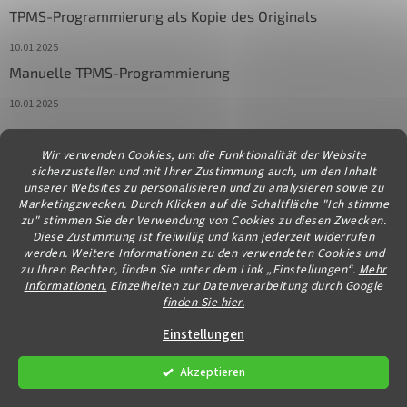
TPMS-Programmierung als Kopie des Originals
10.01.2025
Manuelle TPMS-Programmierung
10.01.2025
Wir verwenden Cookies, um die Funktionalität der Website
Kontakt
sicherzustellen und mit Ihrer Zustimmung auch, um den Inhalt
unserer Websites zu personalisieren und zu analysieren sowie zu
info
@
diagstore.at
Marketingzwecken. Durch Klicken auf die Schaltfläche "Ich stimme
zu" stimmen Sie der Verwendung von Cookies zu diesen Zwecken.
Diese Zustimmung ist freiwillig und kann jederzeit widerrufen
werden. Weitere Informationen zu den verwendeten Cookies und
zu Ihren Rechten, finden Sie unter dem Link „Einstellungen“.
Mehr
Informationen.
Einzelheiten zur Datenverarbeitung durch Google
finden Sie hier.
Erstellt von Shoptet
Einstellungen
Akzeptieren
Copyright 2026
diagstore.at
. Alle Rechte vorbehalten.
Cookie-
Einstellungen ändern