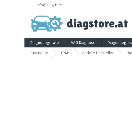
Zum
info@diagstore.at
Inhalt
springen
Diagnosegeräte
VAG Diagnose
Diagnosegerä
Startseite
TPMS
Andere Hersteller
Che