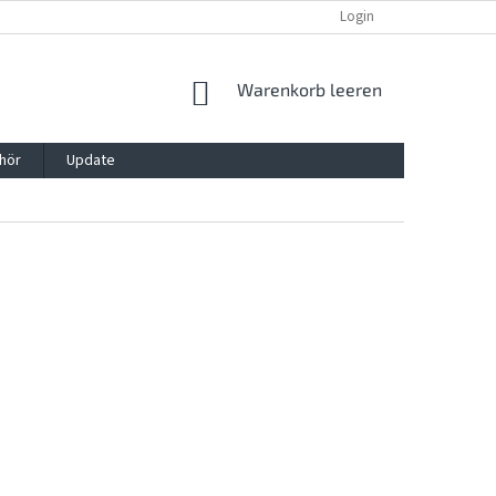
REKLAMATION UND WIDERRUFSRECHT
BLOG
Login
KONTAKT
WARENKORB
Warenkorb leeren
hör
Update