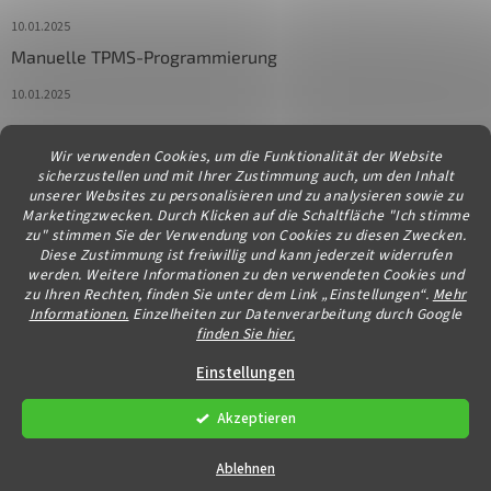
10.01.2025
Manuelle TPMS-Programmierung
10.01.2025
Wir verwenden Cookies, um die Funktionalität der Website
Kontakt
sicherzustellen und mit Ihrer Zustimmung auch, um den Inhalt
unserer Websites zu personalisieren und zu analysieren sowie zu
info
@
diagstore.at
Marketingzwecken. Durch Klicken auf die Schaltfläche "Ich stimme
zu" stimmen Sie der Verwendung von Cookies zu diesen Zwecken.
Diese Zustimmung ist freiwillig und kann jederzeit widerrufen
werden. Weitere Informationen zu den verwendeten Cookies und
zu Ihren Rechten, finden Sie unter dem Link „Einstellungen“.
Mehr
Informationen.
Einzelheiten zur Datenverarbeitung durch Google
finden Sie hier.
Erstellt von Shoptet
Einstellungen
Akzeptieren
Copyright 2026
diagstore.at
. Alle Rechte vorbehalten.
Cookie-
Einstellungen ändern
Ablehnen