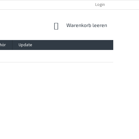
REKLAMATION UND WIDERRUFSRECHT
BLOG
Login
KONTAKT
WARENKORB
Warenkorb leeren
hör
Update