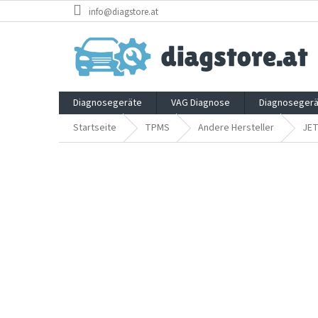
Zum
info@diagstore.at
Inhalt
springen
Diagnosegeräte
VAG Diagnose
Diagnosegerä
Startseite
TPMS
Andere Hersteller
JE