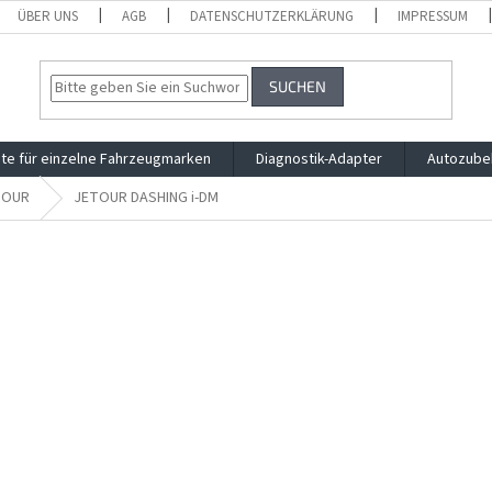
ÜBER UNS
AGB
DATENSCHUTZERKLÄRUNG
IMPRESSUM
SUCHEN
te für einzelne Fahrzeugmarken
Diagnostik-Adapter
Autozube
TOUR
JETOUR DASHING i-DM