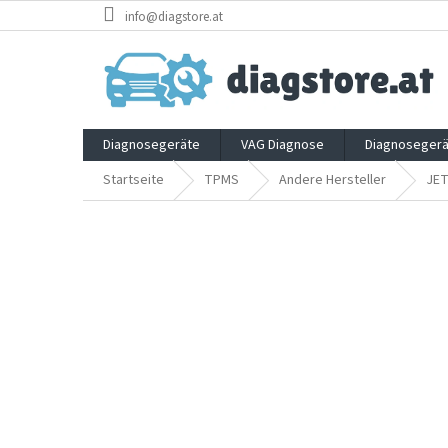
Zum
info@diagstore.at
Inhalt
springen
Diagnosegeräte
VAG Diagnose
Diagnosegerä
Startseite
TPMS
Andere Hersteller
JE