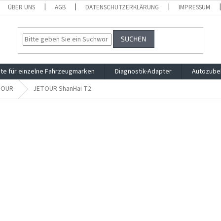
ÜBER UNS
AGB
DATENSCHUTZERKLÄRUNG
IMPRESSUM
SUCHEN
te für einzelne Fahrzeugmarken
Diagnostik-Adapter
Autozube
TOUR
JETOUR ShanHai T2