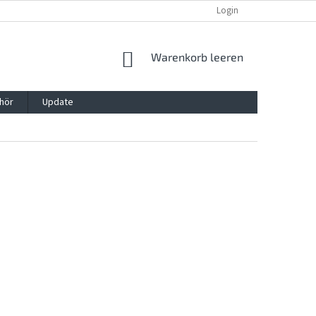
REKLAMATION UND WIDERRUFSRECHT
BLOG
Login
KONTAKT
WARENKORB
Warenkorb leeren
hör
Update