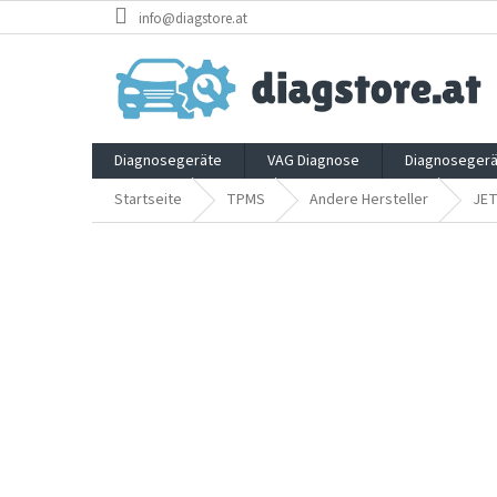
Zum
info@diagstore.at
Inhalt
springen
Diagnosegeräte
VAG Diagnose
Diagnosegerä
Startseite
TPMS
Andere Hersteller
JE