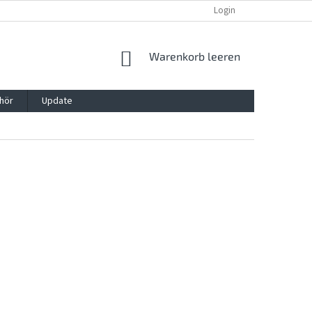
REKLAMATION UND WIDERRUFSRECHT
BLOG
Login
KONTAKT
WARENKORB
Warenkorb leeren
hör
Update