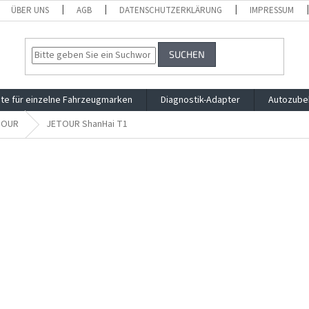
ÜBER UNS
AGB
DATENSCHUTZERKLÄRUNG
IMPRESSUM
SUCHEN
te für einzelne Fahrzeugmarken
Diagnostik-Adapter
Autozube
TOUR
JETOUR ShanHai T1