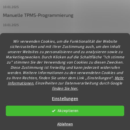
10.01.2025
Manuelle TPMS-Programmierung
10.01.2025
Wir verwenden Cookies, um die Funktionalität der Website
Kontakt
sicherzustellen und mit Ihrer Zustimmung auch, um den Inhalt
unserer Websites zu personalisieren und zu analysieren sowie zu
info
@
diagstore.at
Marketingzwecken. Durch Klicken auf die Schaltfläche "Ich stimme
zu" stimmen Sie der Verwendung von Cookies zu diesen Zwecken.
Diese Zustimmung ist freiwillig und kann jederzeit widerrufen
werden. Weitere Informationen zu den verwendeten Cookies und
zu Ihren Rechten, finden Sie unter dem Link „Einstellungen“.
Mehr
Informationen.
Einzelheiten zur Datenverarbeitung durch Google
finden Sie hier.
Erstellt von Shoptet
Einstellungen
Akzeptieren
Copyright 2026
diagstore.at
. Alle Rechte vorbehalten.
Cookie-
Einstellungen ändern
Ablehnen