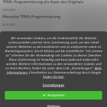
TPMS-Programmierung als Kopie des Originals
10.01.2025
Manuelle TPMS-Programmierung
10.01.2025
Wir verwenden Cookies, um die Funktionalität der Website
Kontakt
sicherzustellen und mit Ihrer Zustimmung auch, um den Inhalt
unserer Websites zu personalisieren und zu analysieren sowie zu
info
@
diagstore.at
Marketingzwecken. Durch Klicken auf die Schaltfläche "Ich stimme
zu" stimmen Sie der Verwendung von Cookies zu diesen Zwecken.
Diese Zustimmung ist freiwillig und kann jederzeit widerrufen
werden. Weitere Informationen zu den verwendeten Cookies und
zu Ihren Rechten, finden Sie unter dem Link „Einstellungen“.
Mehr
Informationen.
Einzelheiten zur Datenverarbeitung durch Google
finden Sie hier.
Erstellt von Shoptet
Einstellungen
Akzeptieren
Copyright 2026
diagstore.at
. Alle Rechte vorbehalten.
Cookie-
Einstellungen ändern
Ablehnen