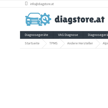
Zum
info@diagstore.at
Inhalt
springen
Diagnosegeräte
VAG Diagnose
Diagnosegerä
Startseite
TPMS
Andere Hersteller
Alp