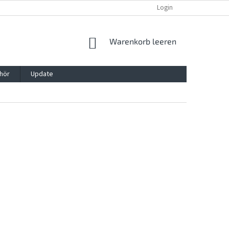
REKLAMATION UND WIDERRUFSRECHT
BLOG
Login
KONTAKT
WARENKORB
Warenkorb leeren
hör
Update