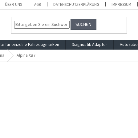
ÜBER UNS
AGB
DATENSCHUTZERKLÄRUNG
IMPRESSUM
SUCHEN
te für einzelne Fahrzeugmarken
Diagnostik-Adapter
Autozube
ina
Alpina XB7