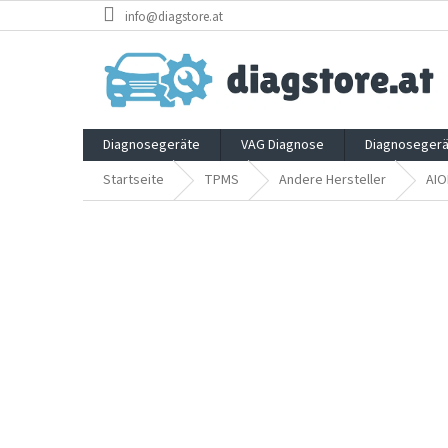
Zum
info@diagstore.at
Inhalt
springen
Diagnosegeräte
VAG Diagnose
Diagnosegerä
Startseite
TPMS
Andere Hersteller
AIO