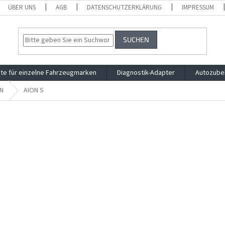
ÜBER UNS
AGB
DATENSCHUTZERKLÄRUNG
IMPRESSUM
SUCHEN
te für einzelne Fahrzeugmarken
Diagnostik-Adapter
Autozube
N
AION S