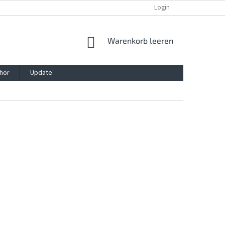
REKLAMATION UND WIDERRUFSRECHT
BLOG
Login
KONTAKT
WARENKORB
Warenkorb leeren
hör
Update