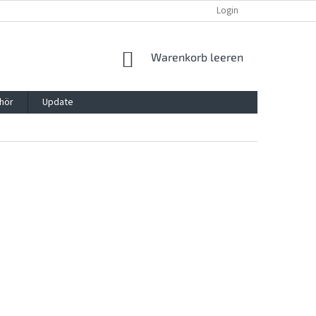
REKLAMATION UND WIDERRUFSRECHT
BLOG
Login
KONTAKT
WARENKORB
Warenkorb leeren
hör
Update