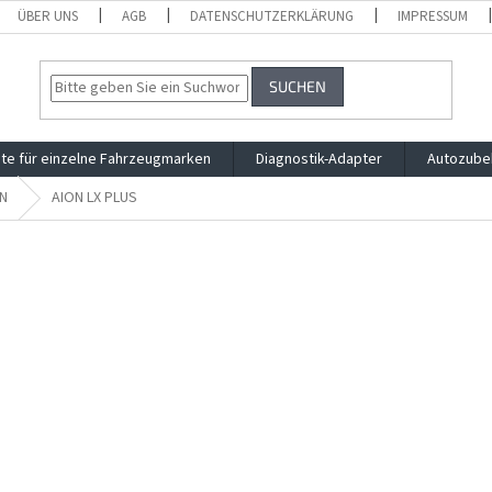
ÜBER UNS
AGB
DATENSCHUTZERKLÄRUNG
IMPRESSUM
SUCHEN
te für einzelne Fahrzeugmarken
Diagnostik-Adapter
Autozube
N
AION LX PLUS