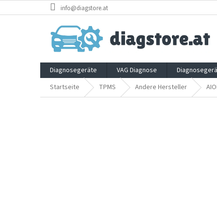
Zum
info@diagstore.at
Inhalt
springen
Diagnosegeräte
VAG Diagnose
Diagnosegerä
Startseite
TPMS
Andere Hersteller
AIO