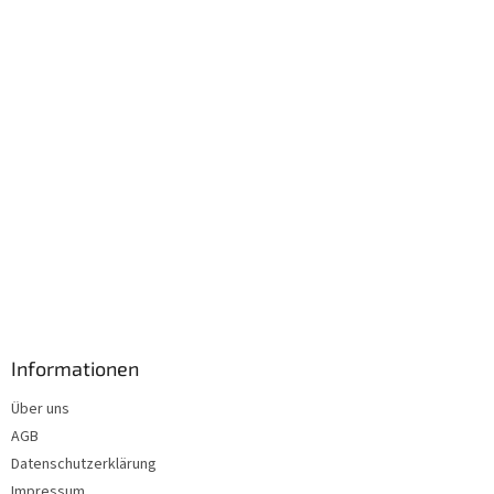
i
l
e
Informationen
Über uns
AGB
Datenschutzerklärung
Impressum