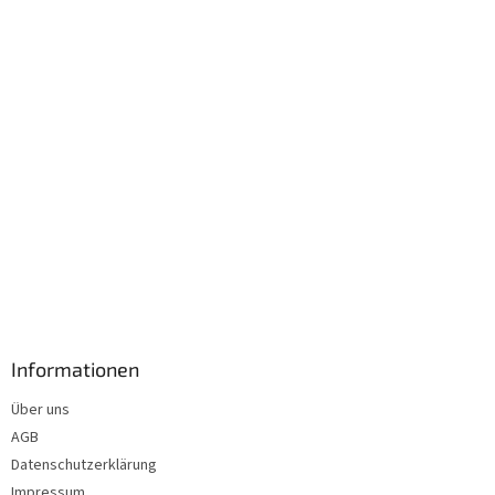
i
l
e
Informationen
Über uns
AGB
Datenschutzerklärung
Impressum