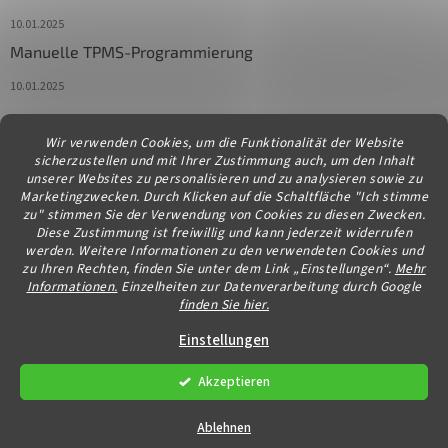
10.01.2025
Manuelle TPMS-Programmierung
10.01.2025
Wir verwenden Cookies, um die Funktionalität der Website
Kontakt
sicherzustellen und mit Ihrer Zustimmung auch, um den Inhalt
unserer Websites zu personalisieren und zu analysieren sowie zu
info
@
diagstore.at
Marketingzwecken. Durch Klicken auf die Schaltfläche "Ich stimme
zu" stimmen Sie der Verwendung von Cookies zu diesen Zwecken.
Diese Zustimmung ist freiwillig und kann jederzeit widerrufen
werden. Weitere Informationen zu den verwendeten Cookies und
zu Ihren Rechten, finden Sie unter dem Link „Einstellungen“.
Mehr
Informationen.
Einzelheiten zur Datenverarbeitung durch Google
finden Sie hier.
Erstellt von Shoptet
Einstellungen
Akzeptieren
Copyright 2026
diagstore.at
. Alle Rechte vorbehalten.
Cookie-
Einstellungen ändern
Ablehnen