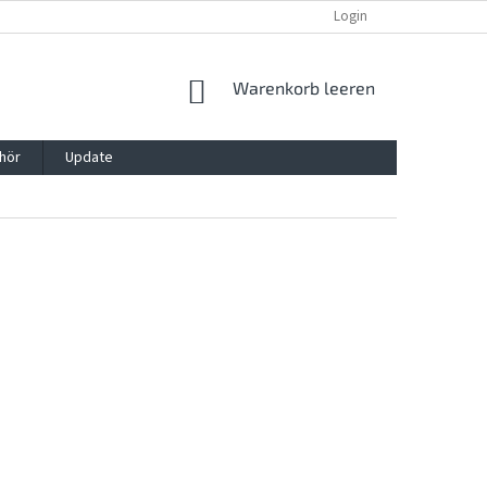
REKLAMATION UND WIDERRUFSRECHT
BLOG
Login
KONTAKT
WARENKORB
Warenkorb leeren
hör
Update