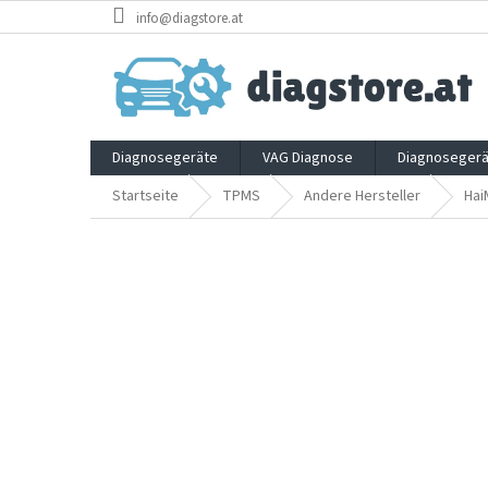
Zum
info@diagstore.at
Inhalt
springen
Diagnosegeräte
VAG Diagnose
Diagnosegerä
Startseite
TPMS
Andere Hersteller
Hai