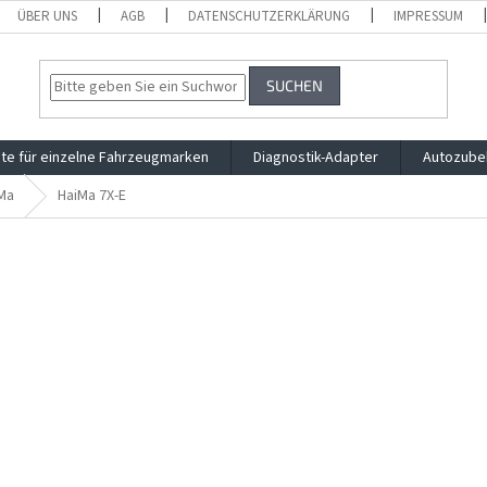
ÜBER UNS
AGB
DATENSCHUTZERKLÄRUNG
IMPRESSUM
SUCHEN
te für einzelne Fahrzeugmarken
Diagnostik-Adapter
Autozube
Ma
HaiMa 7X-E