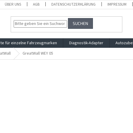
ÜBER UNS
AGB
DATENSCHUTZERKLÄRUNG
IMPRESSUM
SUCHEN
te für einzelne Fahrzeugmarken
Diagnostik-Adapter
Autozube
atWall
GreatWall WEY 05