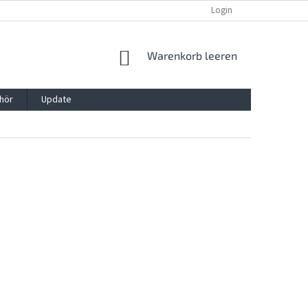
REKLAMATION UND WIDERRUFSRECHT
BLOG
Login
KONTAKT
WARENKORB
Warenkorb leeren
hör
Update