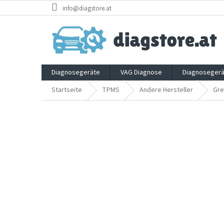
Zum
info@diagstore.at
Inhalt
springen
Diagnosegeräte
VAG Diagnose
Diagnosegerä
Startseite
TPMS
Andere Hersteller
Gre