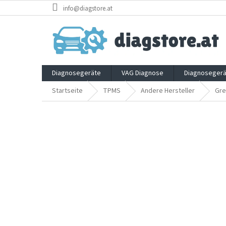
Zum
info@diagstore.at
Inhalt
springen
Diagnosegeräte
VAG Diagnose
Diagnosegerä
Startseite
TPMS
Andere Hersteller
Gre