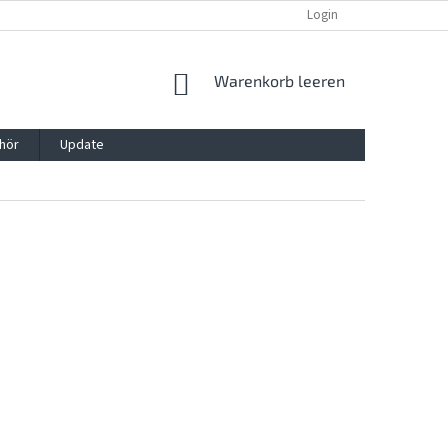
REKLAMATION UND WIDERRUFSRECHT
BLOG
Login
KONTAKT
WARENKORB
Warenkorb leeren
hör
Update