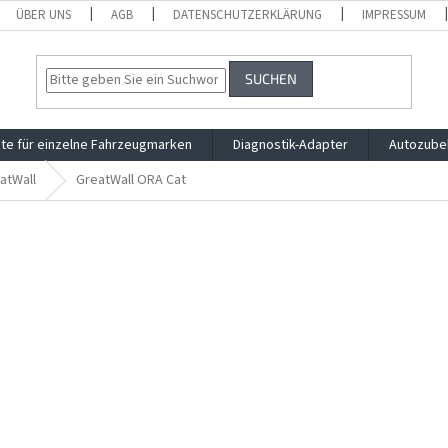
ÜBER UNS
AGB
DATENSCHUTZERKLÄRUNG
IMPRESSUM
SUCHEN
te für einzelne Fahrzeugmarken
Diagnostik-Adapter
Autozube
atWall
GreatWall ORA Cat