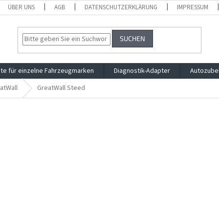
ÜBER UNS
AGB
DATENSCHUTZERKLÄRUNG
IMPRESSUM
SUCHEN
te für einzelne Fahrzeugmarken
Diagnostik-Adapter
Autozube
atWall
GreatWall Steed