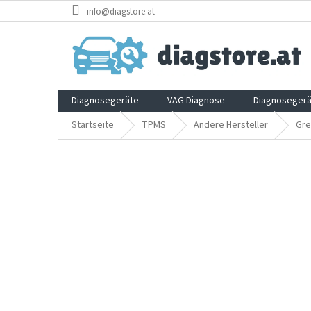
Zum
info@diagstore.at
Inhalt
springen
Diagnosegeräte
VAG Diagnose
Diagnosegerä
Startseite
TPMS
Andere Hersteller
Gre