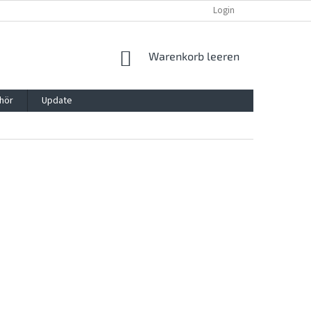
REKLAMATION UND WIDERRUFSRECHT
BLOG
Login
KONTAKT
WARENKORB
Warenkorb leeren
hör
Update